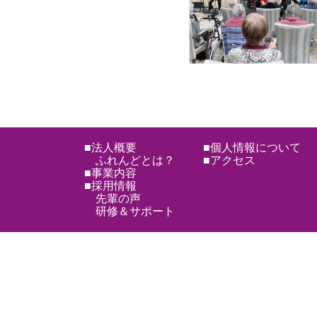
■法人概要
■個人情報について
ふれんどとは？
■アクセス
■事業内容
■採用情報
先輩の声
研修＆サポート